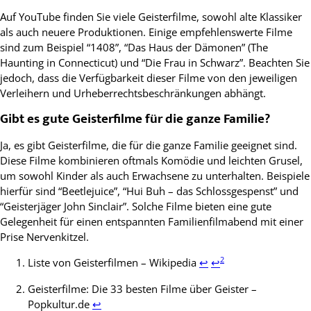
Auf YouTube finden Sie viele Geisterfilme, sowohl alte Klassiker
als auch neuere Produktionen. Einige empfehlenswerte Filme
sind zum Beispiel “1408”, “Das Haus der Dämonen” (The
Haunting in Connecticut) und “Die Frau in Schwarz”. Beachten Sie
jedoch, dass die Verfügbarkeit dieser Filme von den jeweiligen
Verleihern und Urheberrechtsbeschränkungen abhängt.
Gibt es gute Geisterfilme für die ganze Familie?
Ja, es gibt Geisterfilme, die für die ganze Familie geeignet sind.
Diese Filme kombinieren oftmals Komödie und leichten Grusel,
um sowohl Kinder als auch Erwachsene zu unterhalten. Beispiele
hierfür sind “Beetlejuice”, “Hui Buh – das Schlossgespenst” und
“Geisterjäger John Sinclair”. Solche Filme bieten eine gute
Gelegenheit für einen entspannten Familienfilmabend mit einer
Prise Nervenkitzel.
Footnotes
2
Liste von Geisterfilmen – Wikipedia
↩
↩
Geisterfilme: Die 33 besten Filme über Geister –
Popkultur.de
↩