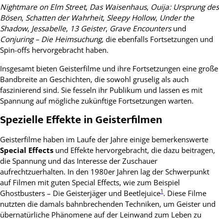
Nightmare on Elm Street
,
Das Waisenhaus
,
Ouija: Ursprung des
Bösen
,
Schatten der Wahrheit
,
Sleepy Hollow
,
Under the
Shadow
,
Jessabelle
,
13 Geister
,
Grave Encounters
und
Conjuring – Die Heimsuchung
, die ebenfalls Fortsetzungen und
Spin-offs hervorgebracht haben.
Insgesamt bieten Geisterfilme und ihre Fortsetzungen eine große
Bandbreite an Geschichten, die sowohl gruselig als auch
faszinierend sind. Sie fesseln ihr Publikum und lassen es mit
Spannung auf mögliche zukünftige Fortsetzungen warten.
Spezielle Effekte in Geisterfilmen
Geisterfilme haben im Laufe der Jahre einige bemerkenswerte
Special Effects
und Effekte hervorgebracht, die dazu beitragen,
die Spannung und das Interesse der Zuschauer
aufrechtzuerhalten. In den 1980er Jahren lag der Schwerpunkt
auf Filmen mit guten Special Effects, wie zum Beispiel
1
Ghostbusters – Die Geisterjäger und Beetlejuice
. Diese Filme
nutzten die damals bahnbrechenden Techniken, um Geister und
übernatürliche Phänomene auf der Leinwand zum Leben zu