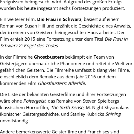
Ereignissen heimgesucht wird. Aufgrund des großen Erfolgs
wurden bis heute insgesamt sechs Fortsetzungen produziert.
Ein weiterer Film,
Die Frau in Schwarz
, basiert auf einem
Roman von Susan Hill und erzählt die Geschichte eines Anwalts,
der in einem von Geistern heimgesuchten Haus arbeitet. Der
Film erhielt 2015 eine Fortsetzung unter dem Titel
Die Frau in
Schwarz 2: Engel des Todes
.
In der Filmreihe
Ghostbusters
bekämpft ein Team von
Geisterjägern übernatürliche Phänomene und rettet die Welt vor
gefährlichen Geistern. Die Filmreihe umfasst bislang vier Filme,
einschließlich dem Remake aus dem Jahr 2016 und dem
kommenden Film
Ghostbusters: Afterlife
.
Die Liste der bekannten Geisterfilme und ihrer Fortsetzungen
wäre ohne
Poltergeist
, das Remake von Steven Spielbergs
klassischem Horrorfilm,
The Sixth Sense
, M. Night Shyamalans
ikonischer Geistergeschichte, und Stanley Kubricks
Shining
unvollständig.
Andere bemerkenswerte Geisterfilme und Franchises sind