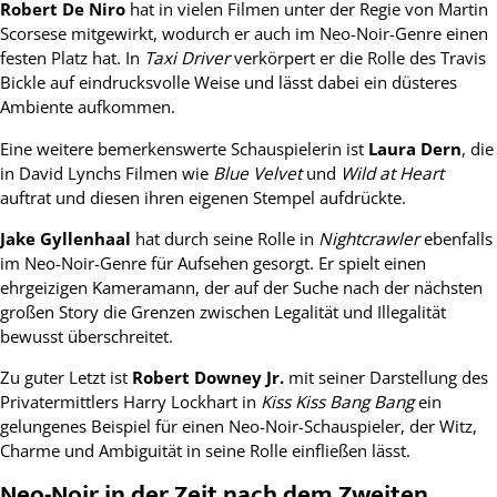
Robert De Niro
hat in vielen Filmen unter der Regie von Martin
Scorsese mitgewirkt, wodurch er auch im Neo-Noir-Genre einen
festen Platz hat. In
Taxi Driver
verkörpert er die Rolle des Travis
Bickle auf eindrucksvolle Weise und lässt dabei ein düsteres
Ambiente aufkommen.
Eine weitere bemerkenswerte Schauspielerin ist
Laura Dern
, die
in David Lynchs Filmen wie
Blue Velvet
und
Wild at Heart
auftrat und diesen ihren eigenen Stempel aufdrückte.
Jake Gyllenhaal
hat durch seine Rolle in
Nightcrawler
ebenfalls
im Neo-Noir-Genre für Aufsehen gesorgt. Er spielt einen
ehrgeizigen Kameramann, der auf der Suche nach der nächsten
großen Story die Grenzen zwischen Legalität und Illegalität
bewusst überschreitet.
Zu guter Letzt ist
Robert Downey Jr.
mit seiner Darstellung des
Privatermittlers Harry Lockhart in
Kiss Kiss Bang Bang
ein
gelungenes Beispiel für einen Neo-Noir-Schauspieler, der Witz,
Charme und Ambiguität in seine Rolle einfließen lässt.
Neo-Noir in der Zeit nach dem Zweiten