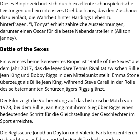
Dieses Biopic zeichnet sich durch exzellente schauspielerische
Leistungen und ein intensives Drehbuch aus, das den Zuschauer
dazu einlädt, die Wahrheit hinter Hardings Leben zu
hinterfragen. “I, Tonya” erhielt zahlreiche Auszeichnungen,
darunter einen Oscar für die beste Nebendarstellerin (Allison
Janney).
Battle of the Sexes
Ein weiteres bemerkenswertes Biopic ist “Battle of the Sexes” aus
dem Jahr 2017, das die legendäre Tennis-Rivalität zwischen Billie
Jean King und Bobby Riggs in den Mittelpunkt stellt. Emma Stone
überzeugt als Billie Jean King, während Steve Carell in der Rolle
des selbsternannten Schürzenjägers Riggs glänzt.
Der Film zeigt die Vorbereitung auf das historische Match von
1973, bei dem Billie Jean King mit ihrem Sieg über Riggs einen
bedeutenden Schritt für die Gleichstellung der Geschlechter im
Sport erreichte.
Die Regisseure Jonathan Dayton und Valerie Faris konzentrieren
sich nicht nur auf das sportliche Rivalitätsduell, sondern