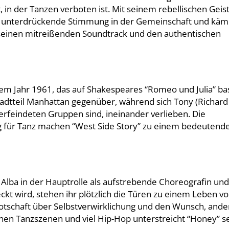
 in der Tanzen verboten ist. Mit seinem rebellischen Geis
die unterdrückende Stimmung in der Gemeinschaft und kämp
 seinen mitreißenden Soundtrack und den authentischen
dem Jahr 1961, das auf Shakespeares “Romeo und Julia” bas
Stadtteil Manhattan gegenüber, während sich Tony (Richar
verfeindeten Gruppen sind, ineinander verlieben. Die
 für Tanz machen “West Side Story” zu einem bedeutend
 Alba in der Hauptrolle als aufstrebende Choreografin und
t wird, stehen ihr plötzlich die Türen zu einem Leben vo
otschaft über Selbstverwirklichung und den Wunsch, ande
nen Tanzszenen und viel Hip-Hop unterstreicht “Honey” s