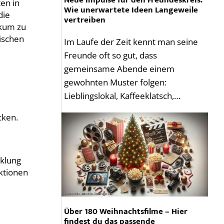
Neue Impulse für den Freundeskreis:
en in
Wie unerwartete Ideen Langeweile
die
vertreiben
ikum zu
sischen
Im Laufe der Zeit kennt man seine
Freunde oft so gut, dass
gemeinsame Abende einem
gewohnten Muster folgen:
Lieblingslokal, Kaffeeklatsch,…
cken.
cklung
ktionen
Über 180 Weihnachtsfilme – Hier
findest du das passende