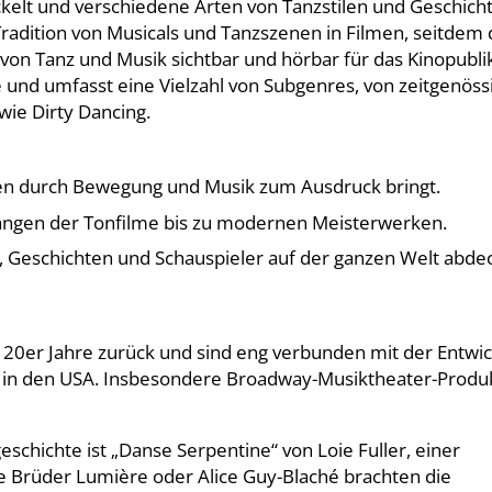
kelt und verschiedene Arten von Tanzstilen und Geschicht
Tradition von Musicals und Tanzszenen in Filmen, seitdem 
 von Tanz und Musik sichtbar und hörbar für das Kinopubl
e und umfasst eine Vielzahl von Subgenres, von zeitgenös
wie Dirty Dancing.
onen durch Bewegung und Musik zum Ausdruck bringt.
fängen der Tonfilme bis zu modernen Meisterwerken.
, Geschichten und Schauspieler auf der ganzen Welt abde
n 20er Jahre zurück und sind eng verbunden mit der Entwi
 in den USA. Insbesondere Broadway-Musiktheater-Produ
schichte ist „Danse Serpentine“ von Loie Fuller, einer
e Brüder Lumière oder Alice Guy-Blaché brachten die