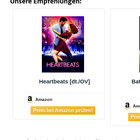
Unsere Empfehlungen:
Heartbeats [dt./OV]
Bat
Amazon
Am