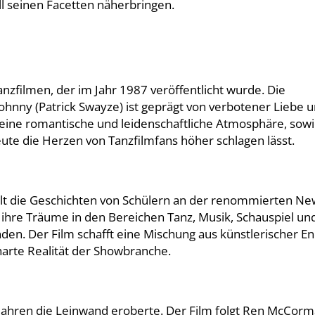
ll seinen Facetten näherbringen.
Tanzfilmen, der im Jahr 1987 veröffentlicht wurde. Die
ohnny (Patrick Swayze) ist geprägt von verbotener Liebe 
 seine romantische und leidenschaftliche Atmosphäre, sow
eute die Herzen von Tanzfilmfans höher schlagen lässt.
hlt die Geschichten von Schülern an der renommierten Ne
n ihre Träume in den Bereichen Tanz, Musik, Schauspiel un
n. Der Film schafft eine Mischung aus künstlerischer En
arte Realität der Showbranche.
er Jahren die Leinwand eroberte. Der Film folgt Ren McCor