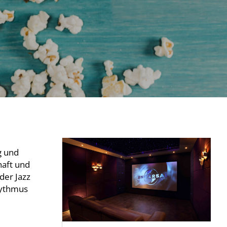
g und
haft und
der Jazz
Rhythmus