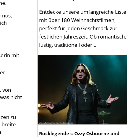
me.
Entdecke unsere umfangreiche Liste
hmus,
mit über 180 Weihnachtsfilmen,
ich
perfekt für jeden Geschmack zur
festlichen Jahreszeit. Ob romantisch,
lustig, traditionell oder…
erin mit
der
t von
was nicht
nzen zu
 breite
n
Rocklegende » Ozzy Osbourne und