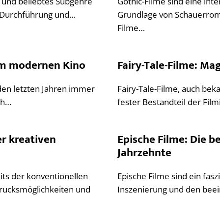
s und beliebtes Subgenre
Gothic-Filme sind eine int
g, Durchführung und…
Grundlage von Schauerrom
Filme…
 im modernen Kino
Fairy-Tale-Filme: M
 den letzten Jahren immer
Fairy-Tale-Filme, auch beka
ch…
fester Bestandteil der Fil
er kreativen
Epische Filme: Die b
Jahrzehnte
its der konventionellen
Epische Filme sind ein fas
drucksmöglichkeiten und
Inszenierung und den bee