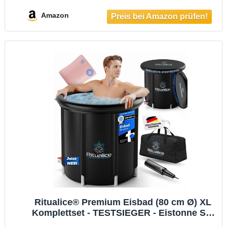
Eisbaden ideal für Kryotherapie und
Regeneration - Eisfass mit 5-Facher
Amazon
Isolierung
Ritualice® Premium Eisbad (80 cm Ø) XL
Komplettset - TESTSIEGER - Eistonne Set
mit Deckel, Stoffbezug und XL Tasche -