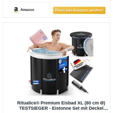
Eisbaden ideal für Kryotherapie und
Regeneration - Eisfass mit 5-Facher
Amazon
Isolierung
Ritualice® Premium Eisbad XL (80 cm Ø)
TESTSIEGER - Eistonne Set mit Deckel